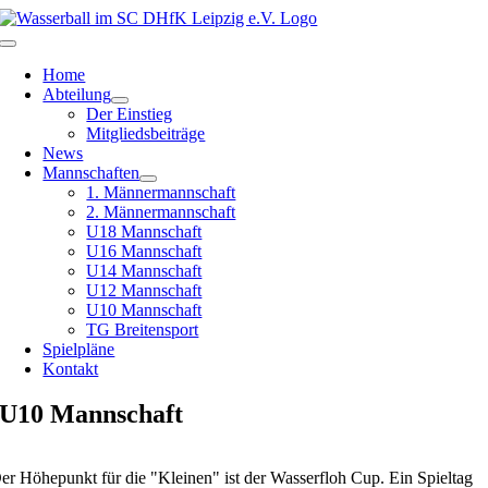
Zum
Inhalt
Toggle
springen
Navigation
Home
Abteilung
Der Einstieg
Mitgliedsbeiträge
News
Mannschaften
1. Männermannschaft
2. Männermannschaft
U18 Mannschaft
U16 Mannschaft
U14 Mannschaft
U12 Mannschaft
U10 Mannschaft
TG Breitensport
Spielpläne
Kontakt
U10 Mannschaft
er Höhepunkt für die "Kleinen" ist der Wasserfloh Cup. Ein Spieltag